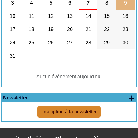
3
4
5
6
7
8
9
10
11
12
13
14
15
16
17
18
19
20
21
22
23
24
25
26
27
28
29
30
31
Aucun évènement aujourd'hui
+
Newsletter
Inscription à la newsletter