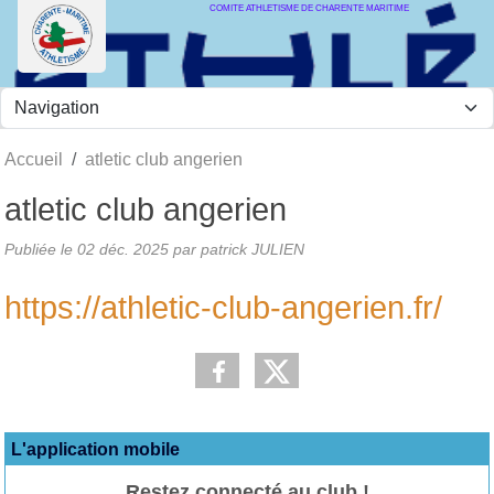
COMITE ATHLETISME DE CHARENTE MARITIME
Panneau de gestion des cookies
Accueil
atletic club angerien
atletic club angerien
Publiée le
02 déc. 2025
par
patrick JULIEN
https://athletic-club-angerien.fr/
L'application mobile
Restez connecté au club !