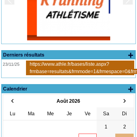
Précedent
Suiv
+ 
Derniers résultats
https://www.athle.fr/bases/liste.aspx?
23/11/25
frmbase=resultats&frmmode=1&frmespace=0&frm
+
Calendrier
Août 2026
Lu
Ma
Me
Je
Ve
Sa
Di
1
2