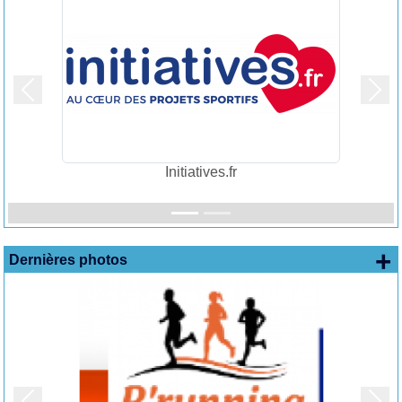
Précedent
Suiv
Initiatives.fr
+
Dernières photos