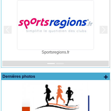
Précedent
Suiv
Sportsregions.fr
+
Dernières photos