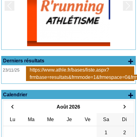
Précedent
Suiv
+ 
Derniers résultats
https://www.athle.fr/bases/liste.aspx?
23/11/25
frmbase=resultats&frmmode=1&frmespace=0&frm
+
Calendrier
Août 2026
Lu
Ma
Me
Je
Ve
Sa
Di
1
2