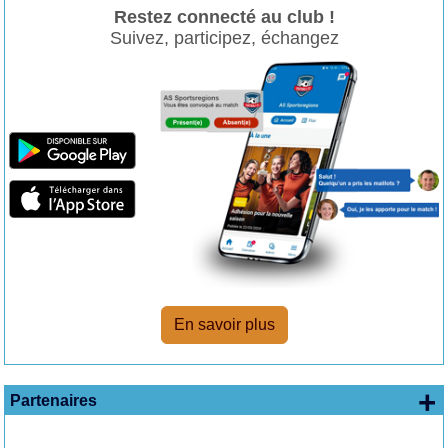
Restez connecté au club !
Suivez, participez, échangez
En savoir plus
+
Partenaires