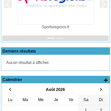
Précedent
Suiv
Sportsregions.fr
Derniers résultats
Aucun résultat à afficher.
+
Calendrier
Août 2026
Lu
Ma
Me
Je
Ve
Sa
Di
1
2