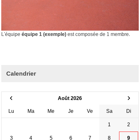
L'équipe
équipe 1 (exemple)
est composée de 1 membre.
Calendrier
Août 2026
Lu
Ma
Me
Je
Ve
Sa
Di
1
2
3
4
5
6
7
8
9