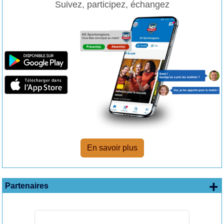
Suivez, participez, échangez
En savoir plus
+
Partenaires