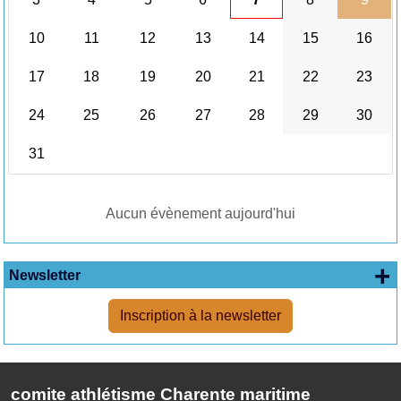
10
11
12
13
14
15
16
17
18
19
20
21
22
23
24
25
26
27
28
29
30
31
Aucun évènement aujourd'hui
+
Newsletter
Inscription à la newsletter
comite athlétisme Charente maritime