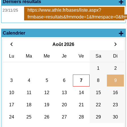
+ 
Derniers résultats
https://www.athle.fr/bases/liste.aspx?
23/11/25
frmbase=resultats&frmmode=1&frmespace=0&frm
+
Calendrier
Août 2026
Lu
Ma
Me
Je
Ve
Sa
Di
1
2
3
4
5
6
7
8
9
10
11
12
13
14
15
16
17
18
19
20
21
22
23
24
25
26
27
28
29
30