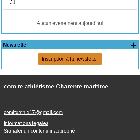
31
Aucun évènement aujourd'hui
+
Newsletter
Inscription à la newsletter
comite athlétisme Charente maritime
comiteathle17@gmail.com
Informations légales
Signaler un contenu inapproprié