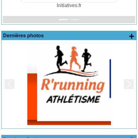
Initiatives.fr
+
Dernières photos
Précedent
Suiv