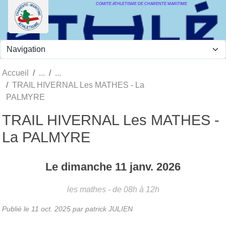
COMITE ATHLETISME DE CHARENTE MARITIME
Panneau de gestion des cookies
Accueil
TRAIL HIVERNAL Les MATHES - La
PALMYRE
TRAIL HIVERNAL Les MATHES -
La PALMYRE
Le
dimanche
11
janv.
2026
les mathes
- de 08h à 12h
Publié le
11 oct. 2025
par
patrick JULIEN